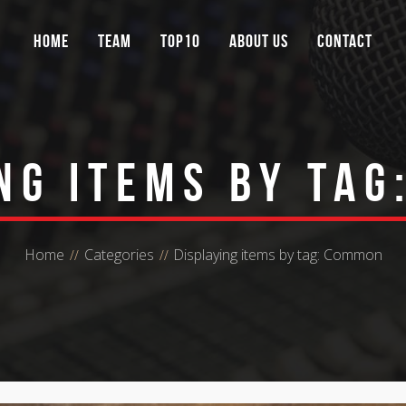
Home
Team
Top10
About Us
Contact
ng items by ta
Home
Categories
Displaying items by tag: Common