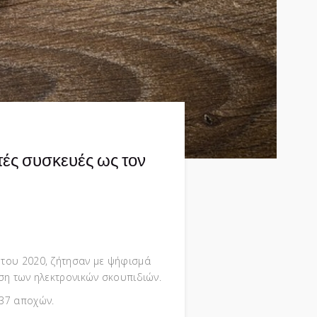
τές συσκευές ως τον
 του 2020, ζήτησαν με ψήφισμά
ωση των ηλεκτρονικών σκουπιδιών.
 37 αποχών.