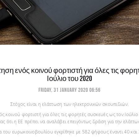
ηση ενός κοινού φορτιστή για όλες τις φορη
Ιούλιο του 2020
Friday, 31 January 2020 06:56
Στόχος είναι η ελάττωση των ηλεκτρονικών σκουπιδιών.
ός κοινού φορτιστή για όλες τις φορητές συσκευές ως τον Ιούλιο
ας ότι η ΕΕ πρέπει να αναλάβει επειγόντως δράση για την ελάττ
 του ευρωκοινοβουλίου εγκρίθηκε με 582 ψήφους έναντι 40 και