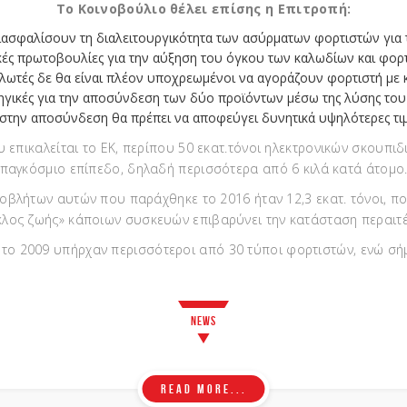
Το Κοινοβούλιο θέλει επίσης η Επιτροπή:
ιασφαλίσουν τη διαλειτουργικότητα των ασύρματων φορτιστών για 
ικές πρωτοβουλίες για την αύξηση του όγκου των καλωδίων και φο
ναλωτές δε θα είναι πλέον υποχρεωμένοι να αγοράζουν φορτιστή με
ηγικές για την αποσύνδεση των δύο προϊόντων μέσω της λύσης του 
στην αποσύνδεση θα πρέπει να αποφεύγει δυνητικά υψηλότερες τι
υ επικαλείται το ΕΚ, περίπου 50 εκατ.τόνοι ηλεκτρονικών σκουπι
παγκόσμιο επίπεδο, δηλαδή περισσότερα από 6 κιλά κατά άτομο
οβλήτων αυτών που παράχθηκε το 2016 ήταν 12,3 εκατ. τόνοι, πο
κλος ζωής» κάποιων συσκευών επιβαρύνει την κατάσταση περαιτ
ι το 2009 υπήρχαν περισσότεροι από 30 τύποι φορτιστών, ενώ σήμ
News
Read more...